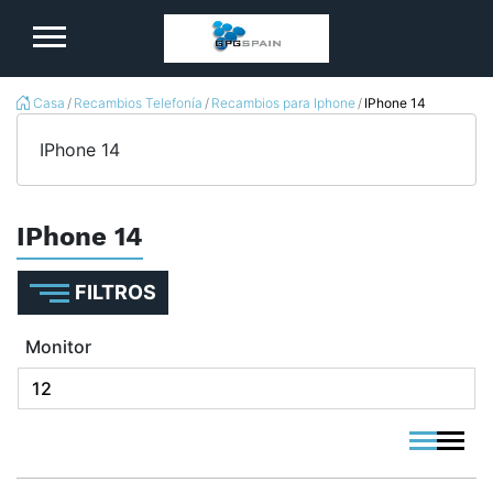
logo
Casa
Recambios Telefonía
Recambios para Iphone
IPhone 14
IPhone 14
IPhone 14
FILTROS
Monitor
viewmode 
viewmo