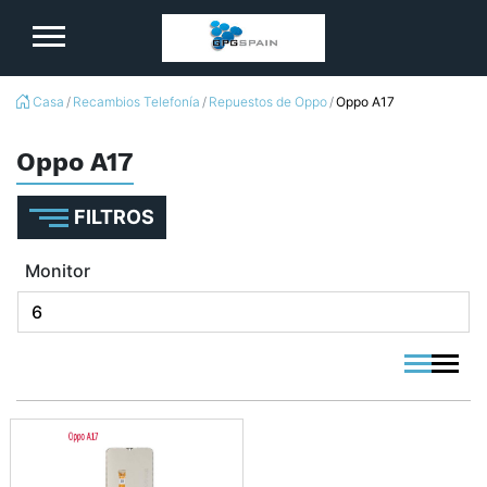
logo
Casa
Recambios Telefonía
Repuestos de Oppo
Oppo A17
Oppo A17
FILTROS
Monitor
viewmode 
viewmo