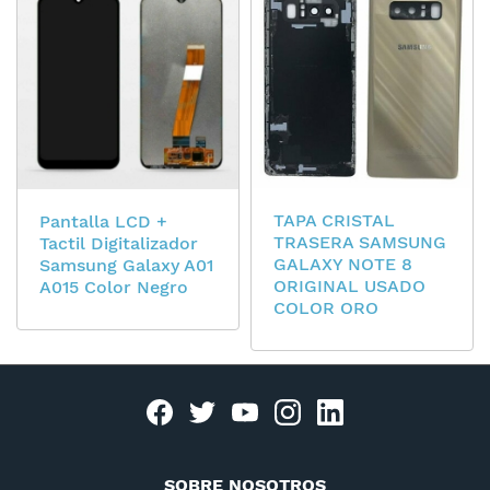
TAPA CRISTAL
Pantalla LCD +
TRASERA SAMSUNG
Tactil Digitalizador
GALAXY NOTE 8
Samsung Galaxy A01
ORIGINAL USADO
A015 Color Negro
COLOR ORO
Facebook
twitter
youtube
instagram
linkedin
SOBRE NOSOTROS