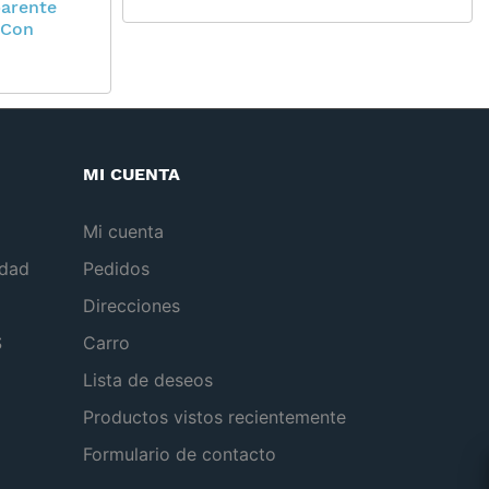
parente
 Con
MI CUENTA
Mi cuenta
idad
Pedidos
Direcciones
S
Carro
Lista de deseos
Productos vistos recientemente
Formulario de contacto