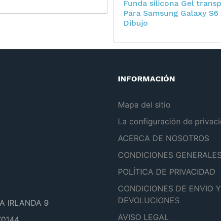
Funda silicona Gel trans
Para Samsung Galaxy S6
Dibujo
INFORMACIÓN
Mapa del sitio
La configuración de privac
ACERCA DE NOSOTROS
CONDICIONES GENERALE
POLÍTICA DE PRIVACIDAD
CONDICIONES DE ENVIO Y
DEVOLUCIONES
A IRLANDA 9
AVISO LEGAL
0144