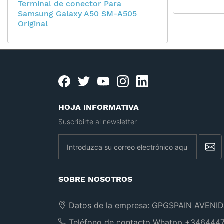
Terminal de conector Para
Samsung Galaxy A50 SM-A505
Original
Facebook
twitter
youtube
instagram
linkedin
HOJA INFORMATIVA
Suscribirte al newsletter
newsletter
SOBRE NOSOTROS
Datos de la empresa:
GPGSPAIN AVENID
Teléfono de contacto Whatpp
+3464447