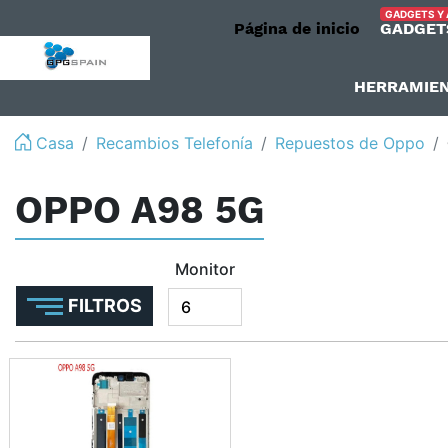
GADGETS Y
Página de inicio
GADGET
logo
HERRAMIE
Casa
Recambios Telefonía
Repuestos de Oppo
OPPO A98 5G
Monitor
FILTROS