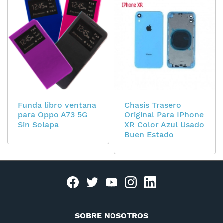
Funda libro ventana
Chasis Trasero
para Oppo A73 5G
Original Para IPhone
Sin Solapa
XR Color Azul Usado
Buen Estado
Facebook
twitter
youtube
instagram
linkedin
SOBRE NOSOTROS