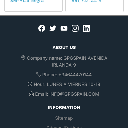
SM-A125 Negra
A41, SM-A415
Facebook
twitter
youtube
instagram
linkedin
ABOUT US
Company name:
GPGSPAIN AVENIDA
IRLANDA 9
Phone:
+34644470144
Hour:
LUNES A VIERNES 10-19
Email:
INFO@GPGSPAIN.COM
INFORMATION
Sitemap
Privacy Settings