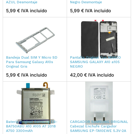
AZUL Desmontaje
Negro Desmontaje
5,99 € IVA incluido
5,99 € IVA incluido
Bandeja Dual SIM Y Micro SD
Pantalla Original Con MARCO
Para Samsung Galaxy A10s
SAMSUNG GALAXY A10 a105
Original Gris
NEGRO
5,99 € IVA incluido
42,00 € IVA incluido
Batería Original Samsung EB-
CARGADOR SAMSUNG ORIGINAL
BA750ABU A10 A105 A7 2018
Cabezal Enchufe Cargador
A750 3300mAh
SAMSUNG EP-TA10EWE 5.3V-2A