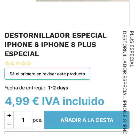
D
E
S
T
O
R
N
I
L
L
A
D
O
R
E
S
P
E
C
I
A
L
I
P
H
O
N
E
8
I
P
H
O
N
E
8
P
L
U
S
E
S
P
E
C
I
A
DESTORNILLADOR ESPECIAL
IPHONE 8 IPHONE 8 PLUS
ESPECIAL
Sé el primero en revisar este producto
Fecha de entrega:
1-2 days
4,99 € IVA incluido
Añadir a la cesta
AÑADIR A LA CESTA
pcs.