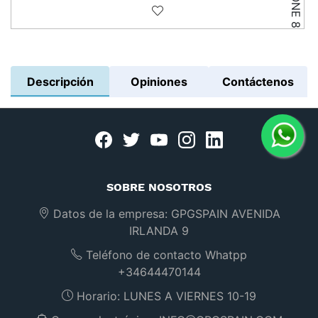
Añadir a la lista de deseos
Descripción
Opiniones
Contáctenos
Facebook
twitter
youtube
instagram
linkedin
SOBRE NOSOTROS
Datos de la empresa:
GPGSPAIN AVENIDA
IRLANDA 9
Teléfono de contacto Whatpp
+34644470144
Horario:
LUNES A VIERNES 10-19