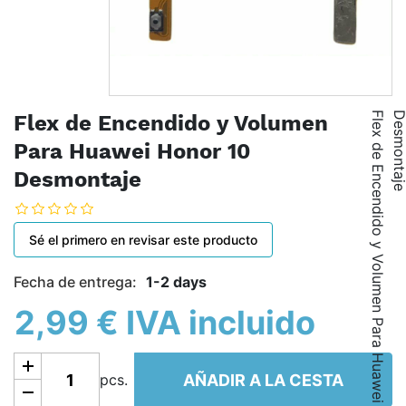
F
l
e
x
d
e
E
n
c
e
n
d
i
d
o
y
V
o
l
u
m
e
n
P
a
r
a
H
u
a
w
e
i
H
o
n
o
r
1
0
D
e
s
m
o
n
t
a
j
Flex de Encendido y Volumen
Para Huawei Honor 10
Desmontaje
Sé el primero en revisar este producto
Fecha de entrega:
1-2 days
2,99 € IVA incluido
Añadir a la cesta
AÑADIR A LA CESTA
pcs.