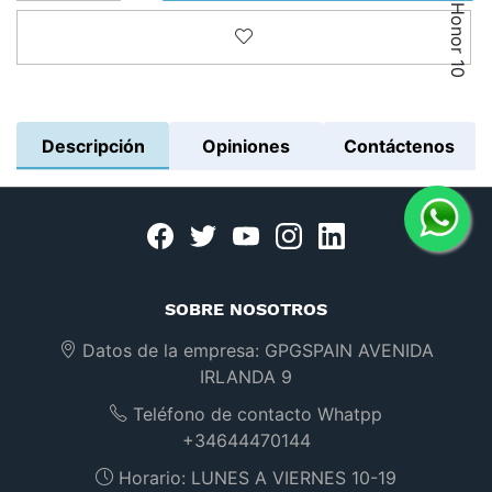
Añadir a la lista de deseos
Descripción
Opiniones
Contáctenos
Facebook
twitter
youtube
instagram
linkedin
SOBRE NOSOTROS
Datos de la empresa:
GPGSPAIN AVENIDA
IRLANDA 9
Teléfono de contacto Whatpp
+34644470144
Horario:
LUNES A VIERNES 10-19