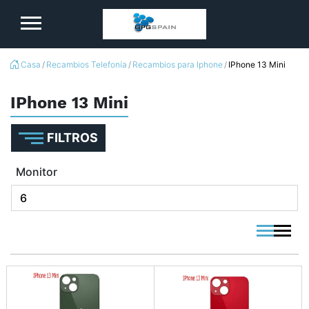
logo
Casa
Recambios Telefonía
Recambios para Iphone
IPhone 13 Mini
IPhone 13 Mini
FILTROS
Monitor
viewmode 
viewmo