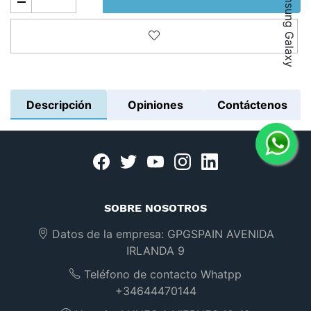
Añadir a la lista de deseos
Descripción
Opiniones
Contáctenos
Facebook
twitter
youtube
instagram
linkedin
SOBRE NOSOTROS
Datos de la empresa:
GPGSPAIN AVENIDA
IRLANDA 9
Teléfono de contacto Whatpp
+34644470144