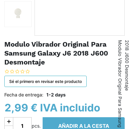
M
o
d
u
l
o
V
i
b
r
a
d
o
r
O
r
i
g
i
n
a
l
P
a
r
a
S
a
m
s
u
n
g
G
a
l
a
x
y
J
6
2
0
1
8
J
6
0
0
D
e
s
m
o
n
t
a
j
Modulo Vibrador Original Para
Samsung Galaxy J6 2018 J600
Desmontaje
Sé el primero en revisar este producto
Fecha de entrega:
1-2 days
2,99 € IVA incluido
Añadir a la cesta
AÑADIR A LA CESTA
pcs.