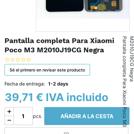
P
a
n
t
a
l
l
a
c
o
m
p
l
e
t
a
P
a
r
a
X
i
a
o
m
i
P
o
c
o
M
3
M
2
0
1
0
J
1
9
C
G
N
e
g
r
Pantalla completa Para Xiaomi
Poco M3 M2010J19CG Negra
Sé el primero en revisar este producto
Fecha de entrega:
1-2 days
39,71 € IVA incluido
Añadir a la cesta
AÑADIR A LA CESTA
pcs.