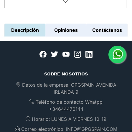
Añadir a la lista de deseos
Descripción
Opiniones
Contáctenos
Facebook
twitter
youtube
instagram
linkedin
SOBRE NOSOTROS
Datos de la empresa:
GPGSPAIN AVENIDA
IRLANDA 9
Teléfono de contacto Whatpp
+34644470144
Horario:
LUNES A VIERNES 10-19
Correo electrónico:
INFO@GPGSPAIN.COM