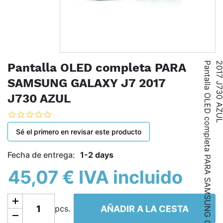
P
a
n
t
a
l
l
a
O
L
E
D
c
o
m
p
l
e
t
a
P
A
R
A
S
A
M
S
U
N
G
G
A
L
A
X
Y
J
7
2
0
1
7
J
7
3
0
A
Z
U
Pantalla OLED completa PARA
SAMSUNG GALAXY J7 2017
J730 AZUL
Sé el primero en revisar este producto
Fecha de entrega:
1-2 days
45,07 € IVA incluido
Añadir a la cesta
AÑADIR A LA CESTA
pcs.