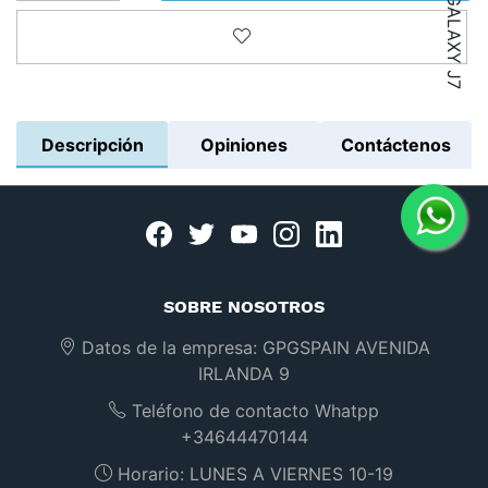
Añadir a la lista de deseos
Descripción
Opiniones
Contáctenos
Facebook
twitter
youtube
instagram
linkedin
SOBRE NOSOTROS
Datos de la empresa:
GPGSPAIN AVENIDA
IRLANDA 9
Teléfono de contacto Whatpp
+34644470144
Horario:
LUNES A VIERNES 10-19