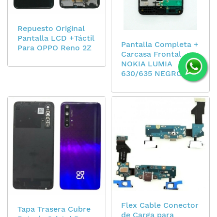
Repuesto Original
Pantalla LCD +Táctil
Pantalla Completa +
Para OPPO Reno 2Z
Carcasa Frontal
NOKIA LUMIA
630/635 NEGRO
Flex Cable Conector
Tapa Trasera Cubre
de Carga para