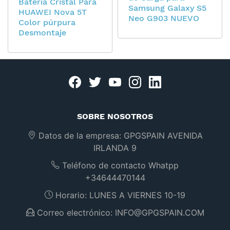
Batería Cristal Para
Samsung Galaxy S5
HUAWEI Nova 5T
Neo G903 NUEVO
Color púrpura
Desmontaje
Facebook
twitter
youtube
instagram
linkedin
SOBRE NOSOTROS
Datos de la empresa:
GPGSPAIN AVENIDA
IRLANDA 9
Teléfono de contacto Whatpp
+34644470144
Horario:
LUNES A VIERNES 10-19
Correo electrónico:
INFO@GPGSPAIN.COM