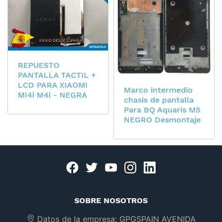
REPUESTO
PANTALLA TACTIL +
LCD PARA XIAOMI
Marco intermedio
MI4i M4i - NEGRA
chasis de pantalla
Para BQ Aquaris M5
NEGRO Desmontaje
Facebook
twitter
youtube
instagram
linkedin
SOBRE NOSOTROS
Datos de la empresa:
GPGSPAIN AVENIDA