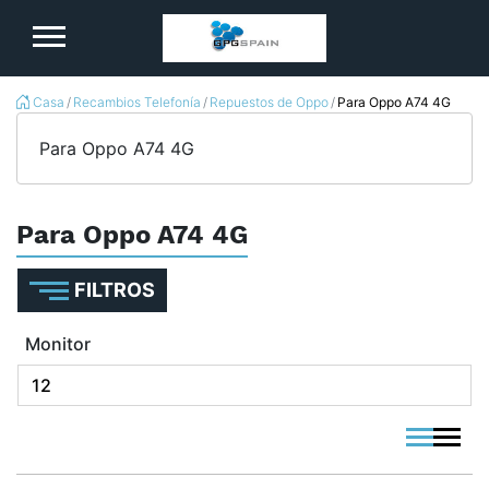
logo
Casa
Recambios Telefonía
Repuestos de Oppo
Para Oppo A74 4G
Para Oppo A74 4G
Para Oppo A74 4G
FILTROS
Monitor
viewmode 
viewmo