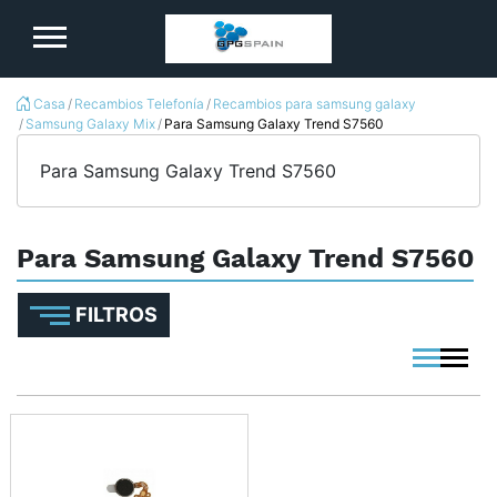
logo
Casa
Recambios Telefonía
Recambios para samsung galaxy
Samsung Galaxy Mix
Para Samsung Galaxy Trend S7560
Para Samsung Galaxy Trend S7560
Para Samsung Galaxy Trend S7560
FILTROS
viewmode 
viewmo