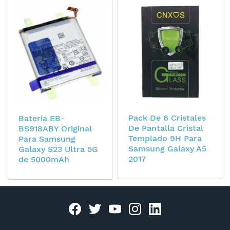
Pack De 6 Cristales
Batería EB-
De Pantalla Cristal
BS918ABY Original
Templado 9H Para
Para Samsung
Samsung Galaxy A5
Galaxy S23 Ultra 5G
2017
de 5000mAh
Facebook
twitter
youtube
instagram
linkedin