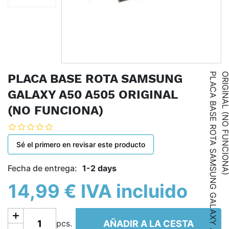
P
L
A
C
A
B
A
S
E
R
O
T
A
S
A
M
S
U
N
G
G
A
L
A
X
Y
A
5
0
A
5
0
5
O
R
I
G
I
N
A
L
(
N
O
F
U
N
C
I
O
N
A
PLACA BASE ROTA SAMSUNG
GALAXY A50 A505 ORIGINAL
(NO FUNCIONA)
Sé el primero en revisar este producto
Fecha de entrega:
1-2 days
14,99 € IVA incluido
Añadir a la cesta
AÑADIR A LA CESTA
pcs.