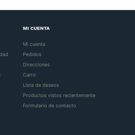
MI CUENTA
Mi cuenta
idad
Pedidos
Direcciones
S
Carro
Lista de deseos
Productos vistos recientemente
Formulario de contacto