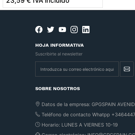
23,59 € IVA incluido
Facebook
twitter
youtube
instagram
linkedin
HOJA INFORMATIVA
Suscribirte al newsletter
newsletter
SOBRE NOSOTROS
Datos de la empresa:
GPGSPAIN AVENID
Teléfono de contacto Whatpp
+3464447
Horario:
LUNES A VIERNES 10-19
Correo electrónico:
INFO@GPGSPAIN.C