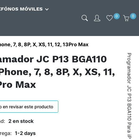
EFÓNOS MÓVILES
0
0
e, 7, 8, 8P, X, XS, 11, 12, 13Pro Max
amador JC P13 BGA110
Phone, 7, 8, 8P, X, XS, 11,
3Pro Max
o en revisar este producto
ad:
2 en stock
rega:
1-2 days