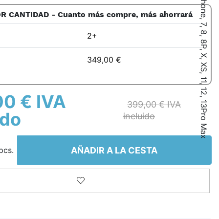
Programador JC P13 BGA110 Para iPhone, 7, 8, 8P, X, XS, 11, 12, 13Pro Max
R CANTIDAD - Cuanto más compre, más ahorrará
2+
349,00 €
0 € IVA
399,00 € IVA
ido
incluido
esta
AÑADIR A LA CESTA
pcs.
Añadir a la lista de deseos