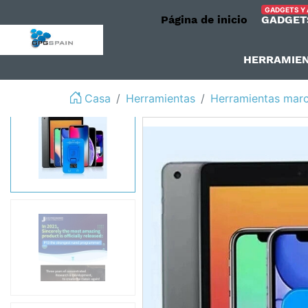
GADGETS Y
Página de inicio
GADGET
logo
HERRAMIE
Casa
Herramientas
Herramientas mar