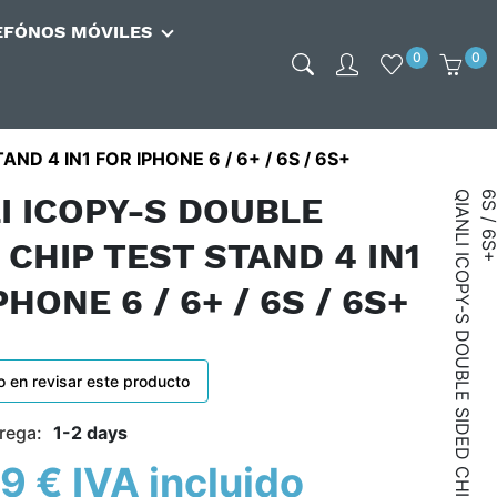
EFÓNOS MÓVILES
0
0
ND 4 IN1 FOR IPHONE 6 / 6+ / 6S / 6S+
I ICOPY-S DOUBLE
 CHIP TEST STAND 4 IN1
PHONE 6 / 6+ / 6S / 6S+
o en revisar este producto
rega:
1-2 days
9 € IVA incluido