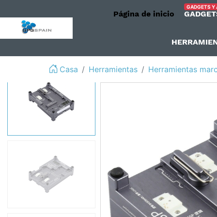
GADGETS Y
Página de inicio
GADGET
logo
HERRAMIE
Casa
Herramientas
Herramientas mar