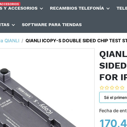
 ACCESORIOS
S Y ACCESORIOS
RECAMBIOS TELEFONÍA
TEL
NTAS
SOFTWARE PARA TIENDAS
ca QIANLI
QIANLI ICOPY-S DOUBLE SIDED CHIP TEST STA
QIANL
SIDED
FOR I
Sé el primer
Fecha de ent
170,4