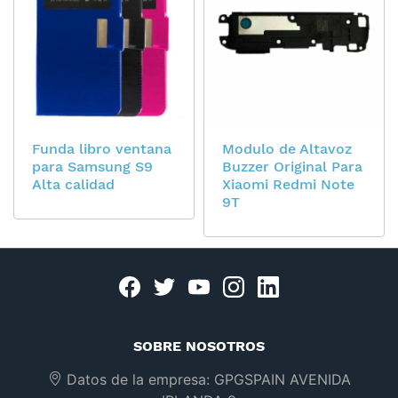
Funda libro ventana
Modulo de Altavoz
para Samsung S9
Buzzer Original Para
Alta calidad
Xiaomi Redmi Note
9T
Facebook
twitter
youtube
instagram
linkedin
SOBRE NOSOTROS
Datos de la empresa:
GPGSPAIN AVENIDA