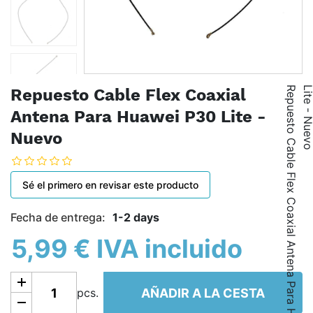
R
e
p
u
e
s
t
o
C
a
b
l
e
F
l
e
x
C
o
a
x
i
a
l
A
n
t
e
n
a
P
a
r
a
H
u
a
w
e
i
P
3
0
L
i
t
e
-
N
u
e
v
Repuesto Cable Flex Coaxial
Antena Para Huawei P30 Lite -
Nuevo
Sé el primero en revisar este producto
Fecha de entrega:
1-2 days
5,99 € IVA incluido
Añadir a la cesta
AÑADIR A LA CESTA
pcs.