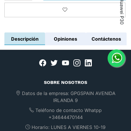
Añadir a la lista de deseos
Descripción
Opiniones
Contáctenos
Facebook
twitter
youtube
instagram
linkedin
SOBRE NOSOTROS
Datos de la empresa:
GPGSPAIN AVENIDA
IRLANDA 9
Teléfono de contacto Whatpp
+34644470144
Horario:
LUNES A VIERNES 10-19