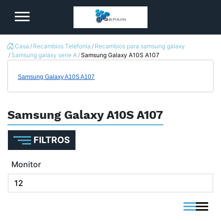
logo
Casa
Recambios Telefonía
Recambios para samsung galaxy
Samsung galaxy serie A
Samsung Galaxy A10S A107
Samsung Galaxy A10S A107
Samsung Galaxy A10S A107
FILTROS
Monitor
viewmode 
viewmo