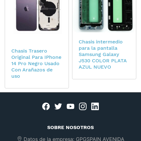
Chasis intermedio
para la pantalla
Chasis Trasero
Samsung Galaxy
Original Para IPhone
J530 COLOR PLATA
14 Pro Negro Usado
AZUL NUEVO
Con Arañazos de
uso
Facebook
twitter
youtube
instagram
linkedin
SOBRE NOSOTROS
Datos de la empresa:
GPGSPAIN AVENIDA