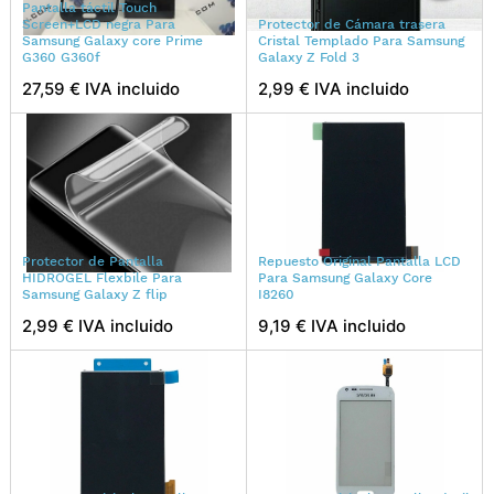
Pantalla táctil Touch
Screen+LCD negra Para
Protector de Cámara trasera
Samsung Galaxy core Prime
Cristal Templado Para Samsung
G360 G360f
Galaxy Z Fold 3
27,59 € IVA incluido
2,99 € IVA incluido
Protector de Pantalla
Repuesto Original Pantalla LCD
HIDROGEL Flexbile Para
Para Samsung Galaxy Core
Samsung Galaxy Z flip
I8260
2,99 € IVA incluido
9,19 € IVA incluido