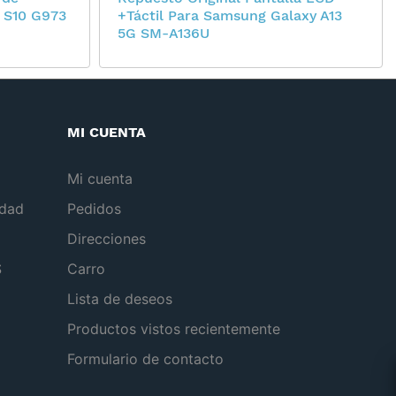
 S10 G973
+Táctil Para Samsung Galaxy A13
5G SM-A136U
MI CUENTA
Mi cuenta
idad
Pedidos
Direcciones
S
Carro
Lista de deseos
Productos vistos recientemente
Formulario de contacto