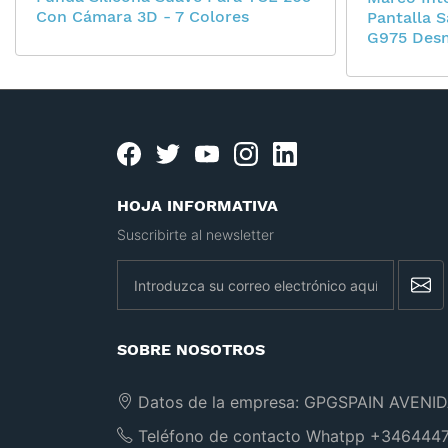
Con Cámara 3D - 7 Colores
Pantalla 
G975 Des
Facebook
twitter
youtube
instagram
linkedin
HOJA INFORMATIVA
Suscribirte al newsletter
newsletter
SOBRE NOSOTROS
Datos de la empresa:
GPGSPAIN AVENID
Teléfono de contacto Whatpp
+3464447