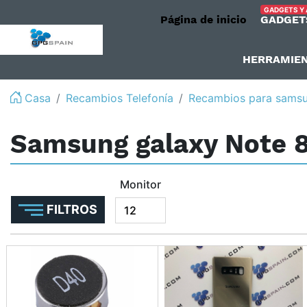
GADGETS Y
Página de inicio
GADGET
logo
HERRAMIE
Casa
Recambios Telefonía
Recambios para samsu
Samsung galaxy Note 
Monitor
FILTROS