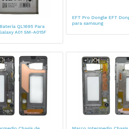
EFT Pro Dongle EFT Don
para samsung
Batería QL1695 Para
alaxy A01 SM-A015F
ermedio Chasis de
Marco Intermedio Chasis