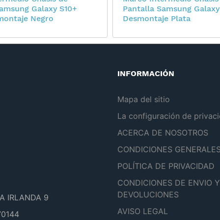
Samsung Galaxy S10+
Pantalla Samsung Galaxy
montaje Negro
Desmontaje Plata
INFORMACIÓN
Mapa del sitio
La configuración de privac
ACERCA DE NOSOTROS
CONDICIONES GENERALE
POLÍTICA DE PRIVACIDAD
CONDICIONES DE ENVIO Y
DEVOLUCIONES
A IRLANDA 9
AVISO LEGAL
0144