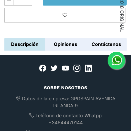
Añadir a la lista de deseos
Descripción
Opiniones
Contáctenos
Facebook
twitter
youtube
instagram
linkedin
SOBRE NOSOTROS
Datos de la empresa:
GPGSPAIN AVENIDA
IRLANDA 9
Teléfono de contacto Whatpp
+34644470144