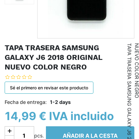
T
A
P
A
T
R
A
S
E
R
A
S
A
M
S
U
N
G
G
A
L
A
X
Y
J
6
2
0
1
8
O
R
I
G
I
N
A
L
N
U
E
V
O
C
O
L
O
R
N
E
G
R
TAPA TRASERA SAMSUNG
GALAXY J6 2018 ORIGINAL
NUEVO COLOR NEGRO
Sé el primero en revisar este producto
Fecha de entrega:
1-2 days
14,99 € IVA incluido
Añadir a la cesta
AÑADIR A LA CESTA
pcs.