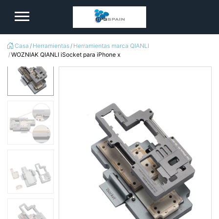
logo
Casa
Herramientas
Herramientas marca QIANLI
WOZNIAK QIANLI iSocket para iPhone x