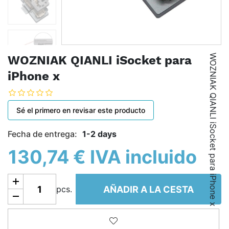
WOZNIAK QIANLI iSocket para iPhone x
WOZNIAK QIANLI iSocket para
iPhone x
Sé el primero en revisar este producto
Fecha de entrega:
1-2 days
130,74 € IVA incluido
Añadir a la cesta
AÑADIR A LA CESTA
pcs.
Añadir a la lista de deseos