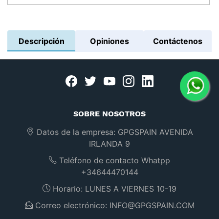
Descripción
Opiniones
Contáctenos
Facebook
twitter
youtube
instagram
linkedin
SOBRE NOSOTROS
Datos de la empresa:
GPGSPAIN AVENIDA
IRLANDA 9
Teléfono de contacto Whatpp
+34644470144
Horario:
LUNES A VIERNES 10-19
Correo electrónico:
INFO@GPGSPAIN.COM