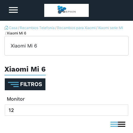
logo
Casa
Recambios Telefonía
Recambios para Xiaomi
Xiaomi serie MI
Xiaomi Mi 6
Xiaomi Mi 6
Xiaomi Mi 6
FILTROS
Monitor
viewmode 
viewmo