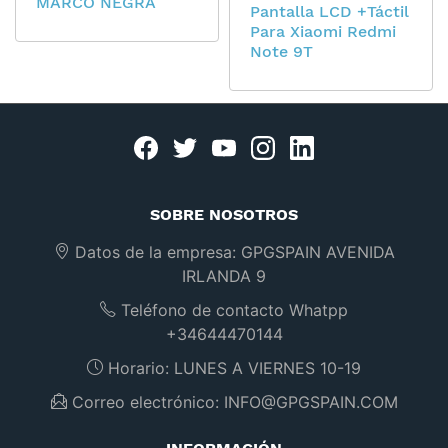
MARCO NEGRA
Pantalla LCD +Táctil
Para Xiaomi Redmi
Note 9T
Facebook
twitter
youtube
instagram
linkedin
SOBRE NOSOTROS
Datos de la empresa:
GPGSPAIN AVENIDA
IRLANDA 9
Teléfono de contacto Whatpp
+34644470144
Horario:
LUNES A VIERNES 10-19
Correo electrónico:
INFO@GPGSPAIN.COM