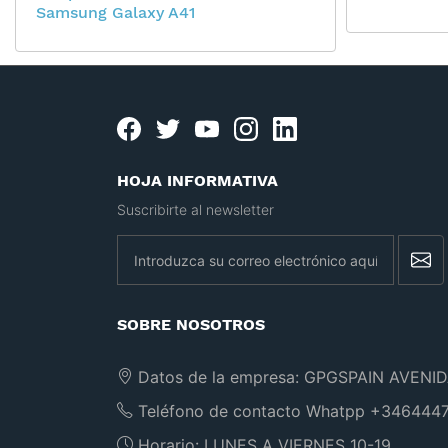
Samsung Galaxy A41
Facebook
twitter
youtube
instagram
linkedin
HOJA INFORMATIVA
Suscribirte al newsletter
newsletter
SOBRE NOSOTROS
Datos de la empresa:
GPGSPAIN AVENID
Teléfono de contacto Whatpp
+3464447
Horario:
LUNES A VIERNES 10-19