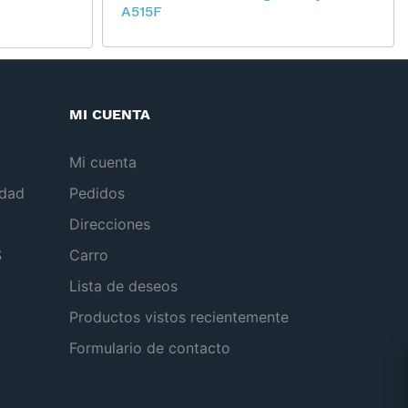
A515F
MI CUENTA
Mi cuenta
idad
Pedidos
Direcciones
S
Carro
Lista de deseos
Productos vistos recientemente
Formulario de contacto