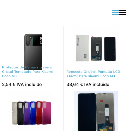
viewmode
viewm
Protector de Cámara trasera
Cristal Templado Para Xiaomi
Repuesto Original Pantalla LCD
Poco M3
+Táctil Para Xiaomi Poco M3
2,54 € IVA incluido
38,64 € IVA incluido