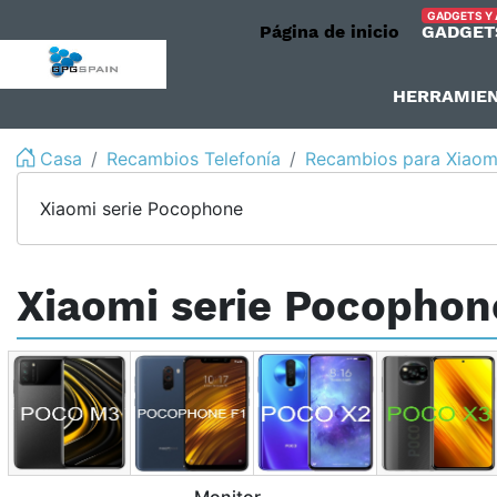
GADGETS Y
Página de inicio
GADGET
logo
HERRAMIE
Casa
Recambios Telefonía
Recambios para Xiaom
Xiaomi serie Pocophone
Xiaomi serie Pocophon
Monitor